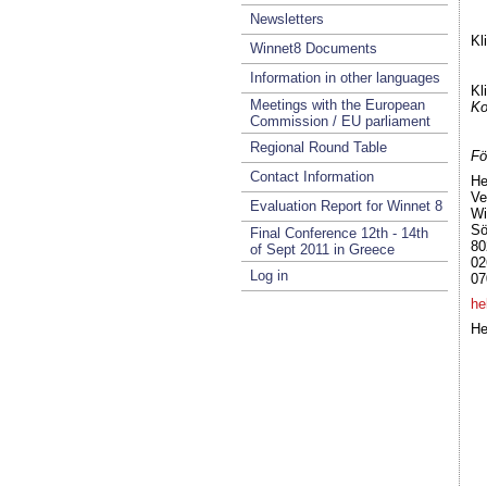
Newsletters
Kl
Winnet8 Documents
Information in other languages
Kl
Meetings with the European
Ko
Commission / EU parliament
Regional Round Table
Fö
Contact Information
He
Ve
Evaluation Report for Winnet 8
Wi
Sö
Final Conference 12th - 14th
80
of Sept 2011 in Greece
02
Log in
07
he
He