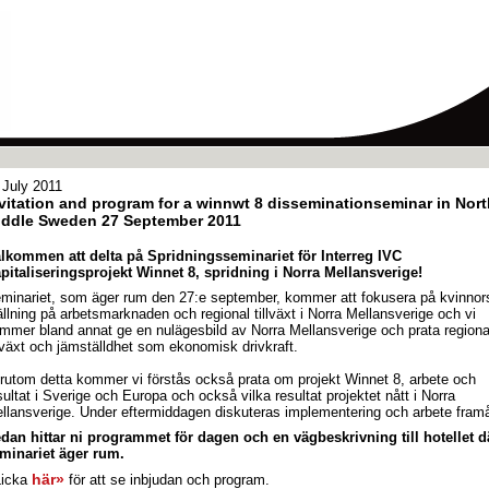
 July 2011
vitation and program for a winnwt 8 disseminationseminar in Nort
iddle Sweden 27 September 2011
lkommen att delta på Spridningsseminariet för Interreg IVC
pitaliseringsprojekt Winnet 8, spridning i Norra Mellansverige!
minariet, som äger rum den 27:e september, kommer att fokusera på kvinnor
ällning på arbetsmarknaden och regional tillväxt i Norra Mellansverige och vi
mmer bland annat ge en nulägesbild av Norra Mellansverige och prata regiona
llväxt och jämställdhet som ekonomisk drivkraft.
rutom detta kommer vi förstås också prata om projekt Winnet 8, arbete och
sultat i Sverige och Europa och också vilka resultat projektet nått i Norra
llansverige. Under eftermiddagen diskuteras implementering och arbete framå
dan hittar ni programmet för dagen och en vägbeskrivning till hotellet d
minariet äger rum.
här»
icka
för att se inbjudan och program.