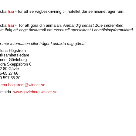
här»
icka
för att se vägbeskrivning till hotellet där seminariet äger rum.
här»
icka
för att göra din anmälan.
Anmäl dig senast 16:e september.
m ihåg att ange önskemål om eventuell specialkost i anmälningsformuläret!
r mer information eller frågor kontakta mig gärna!
lena Högström
rksamhetsledare
nnet Gävleborg
dra Skeppsbron 6
2 80 Gävle
6-65 27 66
0-597 35 30
lena.hogstrom@winnet.se
msida:
www.gavleborg.winnet.se