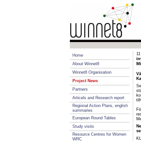
11
Home
in
M
About Winnet8
Winnet8 Organisation
Vä
Ka
Project News
Se
Partners
st
ko
Articels and Research report
ti
Regional Action Plans, english
Fö
summaries
re
European Round Tables
Me
Ne
Study visits
se
Resource Centres for Women
KL
WRC