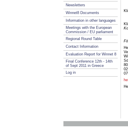
Newsletters
Kl
Winnet8 Documents
Information in other languages
Kl
Meetings with the European
Ko
Commission / EU parliament
Regional Round Table
Fö
Contact Information
He
Ve
Evaluation Report for Winnet 8
Wi
Sö
Final Conference 12th - 14th
80
of Sept 2011 in Greece
02
Log in
07
he
He