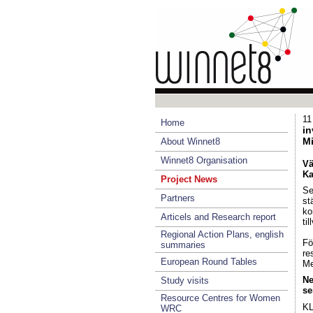
11
Home
in
M
About Winnet8
Winnet8 Organisation
Vä
Ka
Project News
Se
Partners
st
ko
Articels and Research report
ti
Regional Action Plans, english
Fö
summaries
re
European Round Tables
Me
Ne
Study visits
se
Resource Centres for Women
KL
WRC