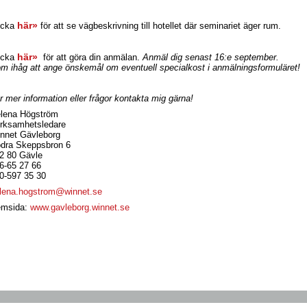
här»
icka
för att se vägbeskrivning till hotellet där seminariet äger rum.
här»
icka
för att göra din anmälan.
Anmäl dig senast 16:e september.
m ihåg att ange önskemål om eventuell specialkost i anmälningsformuläret!
r mer information eller frågor kontakta mig gärna!
lena Högström
rksamhetsledare
nnet Gävleborg
dra Skeppsbron 6
2 80 Gävle
6-65 27 66
0-597 35 30
lena.hogstrom@winnet.se
msida:
www.gavleborg.winnet.se