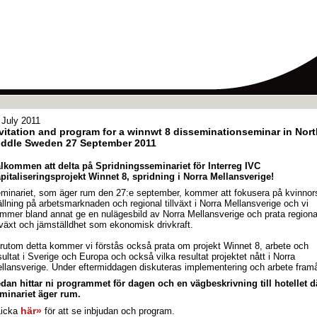
 July 2011
vitation and program for a winnwt 8 disseminationseminar in Nort
iddle Sweden 27 September 2011
lkommen att delta på Spridningsseminariet för Interreg IVC
pitaliseringsprojekt Winnet 8, spridning i Norra Mellansverige!
minariet, som äger rum den 27:e september, kommer att fokusera på kvinnor
ällning på arbetsmarknaden och regional tillväxt i Norra Mellansverige och vi
mmer bland annat ge en nulägesbild av Norra Mellansverige och prata regiona
llväxt och jämställdhet som ekonomisk drivkraft.
rutom detta kommer vi förstås också prata om projekt Winnet 8, arbete och
sultat i Sverige och Europa och också vilka resultat projektet nått i Norra
llansverige. Under eftermiddagen diskuteras implementering och arbete framå
dan hittar ni programmet för dagen och en vägbeskrivning till hotellet d
minariet äger rum.
här»
icka
för att se inbjudan och program.