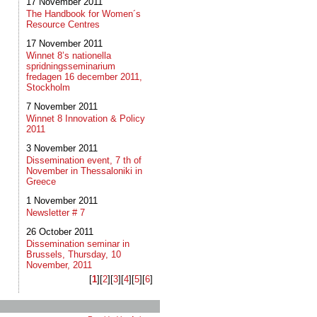
17 November 2011
The Handbook for Women´s
Resource Centres
17 November 2011
Winnet 8’s nationella
spridningsseminarium
fredagen 16 december 2011,
Stockholm
7 November 2011
Winnet 8 Innovation & Policy
2011
3 November 2011
Dissemination event, 7 th of
November in Thessaloniki in
Greece
1 November 2011
Newsletter # 7
26 October 2011
Dissemination seminar in
Brussels, Thursday, 10
November, 2011
[
1
]​[
2
]​[
3
]​[
4
]​[
5
]​[
6
]​